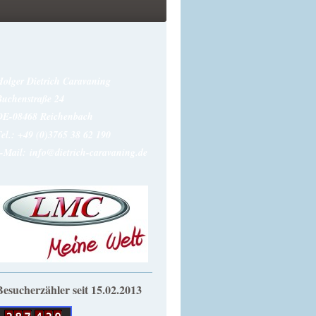
Holger Dietrich Caravaning
Buchenstraße 24
DE-08468 Reichenbach
el.: +49 (0)3765 38 62 190
e-Mail:
info@dietrich-caravaning.de
Besucherzähler seit 15.02.2013